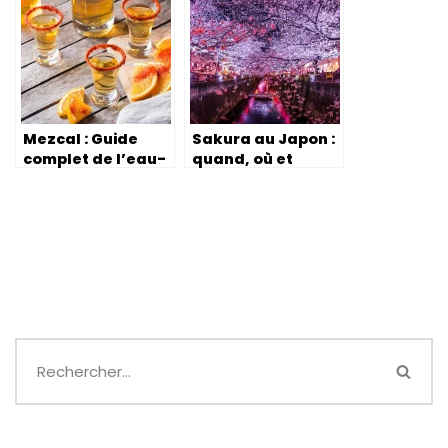
pour un
adolescent
Mezcal : Guide
Sakura au Japon :
complet de l’eau-
quand, où et
de-vie mexicaine
comment profiter
de la floraison ?