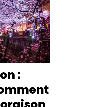
on :
 comment
floraison