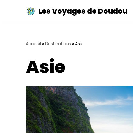
Les Voyages de Doudou
Aller
au
contenu
Acceuil
»
Destinations
»
Asie
Asie