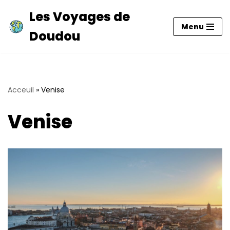
Les Voyages de
Menu
Aller
Doudou
au
contenu
Acceuil
»
Venise
Venise