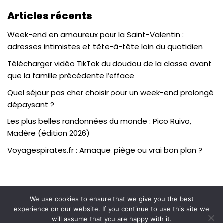
Articles récents
Week-end en amoureux pour la Saint-Valentin :
adresses intimistes et tête-à-tête loin du quotidien
Télécharger vidéo TikTok du doudou de la classe avant
que la famille précédente l’efface
Quel séjour pas cher choisir pour un week-end prolongé
dépaysant ?
Les plus belles randonnées du monde : Pico Ruivo,
Madère (édition 2026)
Voyagespirates.fr : Arnaque, piège ou vrai bon plan ?
We use cookies to ensure that we give you the best
Contact
Politique de confidentialité
experience on our website. If you continue to use this site we
Plan de site
will assume that you are happy with it.