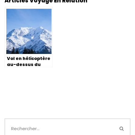
Articles Voyage En Relation
Vol en hélicoptère
au-dessus du
Mont Blanc :
offrez-vous une
vue imprenable
sur le toit de
l’Europe